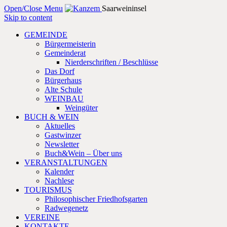
Open/Close Menu
Saarweininsel
Skip to content
GEMEINDE
Bürgermeisterin
Gemeinderat
Nierderschriften / Beschlüsse
Das Dorf
Bürgerhaus
Alte Schule
WEINBAU
Weingüter
BUCH & WEIN
Aktuelles
Gastwinzer
Newsletter
Buch&Wein – Über uns
VERANSTALTUNGEN
Kalender
Nachlese
TOURISMUS
Philosophischer Friedhofsgarten
Radwegenetz
VEREINE
KONTAKTE